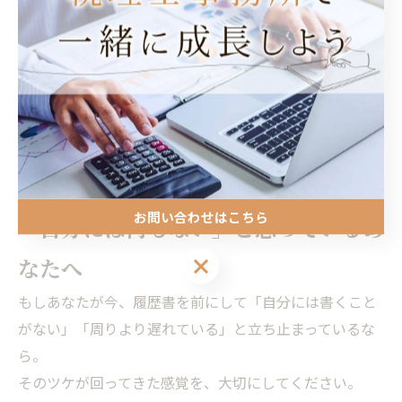
でも、あの真っ白な履歴書を見た時の寒気は、それ以上
の「やる理由」になりました。
「二度と、あんな思いはしたくない」
その一心で、私はこれまでの人生で避けてきた「本気の
努力」を自分に課しました。
「とりあえず」で選ぶのをやめ、「ここしかない」とい
う場所で、泥臭く積み上げることを決めたのです。
お問い合わせはこちら
「自分には何もない」と思っているあ
お問い合わせはこちら
なたへ
もしあなたが今、履歴書を前にして「自分には書くこと
がない」「周りより遅れている」と立ち止まっているな
ら。
そのツケが回ってきた感覚を、大切にしてください。