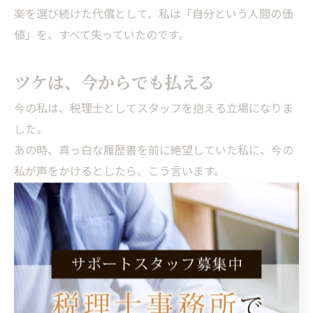
楽を選び続けた代償として、私は「自分という人間の価
値」を、すべて失っていたのです。
ツケは、今からでも払える
今の私は、税理士としてスタッフを抱える立場になりま
した。
あの時、真っ白な履歴書を前に絶望していた私に、今の
私が声をかけるとしたら、こう言います。
「その絶望を、忘れるな。それが、お前がここから積み
上げるための『原動力』になるから」
私は、そこから日商簿記の勉強を始め、会計業界の門を
叩きました。
25歳での再出発。遅すぎる、惨めだ、自分には無理だ。
そう思う夜は何度もありました。