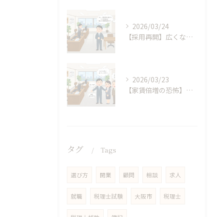
2026/03/24
【採用再開】広くなったオフィスで仲間探し。僕が面接で「スキルより重視する」たった一つのこと
2026/03/23
【家賃倍増の恐怖】ビビりな僕が、天満橋で「広いオフィス」の契約書にハンコを押した日
タグ
Tags
選び方
開業
顧問
相談
求人
就職
税理士試験
大阪市
税理士