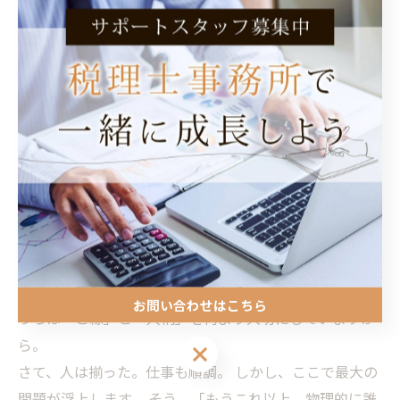
で、西岡事務所の第2章が本格的に動き出しました。
求職者の方へ：多様性のある職場です
現在の事務所も、この時の名残で、年齢や性別に関係な
く活躍できる環境です。 子育て中のママさんもいれば、
シニア世代のベテランもいる。
それぞれのライフステージに合わせて、無理なく力を発
揮してもらう。
それが、西岡税理士事務所のスタイルです。 「年齢的に
どうかな？」「ブランクがあるけど……」という方も、
まずは一度お話ししてみませんか？
お問い合わせはこちら
うちは「ご縁」と「人柄」を何より大切にしていますか
ら。
お問い合わせはこちら
さて、人は揃った。仕事も順調。 しかし、ここで最大の
問題が浮上します。 そう、「もうこれ以上、物理的に誰