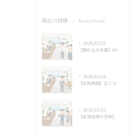
最近の投稿
Recent Posts
2026/03/25
【頼れる大先輩】60代のベテランが、40代の「新人」を育てる。年齢の壁を超えた、うちの事務所の風景
2026/03/24
【採用再開】広くなったオフィスで仲間探し。僕が面接で「スキルより重視する」たった一つのこと
2026/03/23
【家賃倍増の恐怖】ビビりな僕が、天満橋で「広いオフィス」の契約書にハンコを押した日