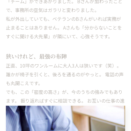
「チーム」ができあがりました。 Bさんが加わったこと
で、事務所の空気はガラリと変わりました。
私が外出していても、ベテランのBさんがいれば実務が
止まることはありません。 Aさんも「分からないことを
すぐに聞ける大先輩」が隣にいて、心強そうです。
狭いけれど、最強の布陣
正直、10坪のワンルームに大人3人は狭いです（笑）。
誰かが椅子を引くと、後ろを通るのがやっと。 電話の声
も丸聞こえです。
でも、この「密度の高さ」が、今のうちの強みでもあり
ます。 振り返ればすぐに相談できる。 お互いの仕事の進
み具合が嫌でも分かる。 まさに「同じ釜の飯を食う」一
体感。
経験豊富なBさんと、成長著しいAさん。 この最強の布陣