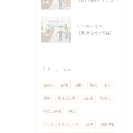
【採用再開】広くなったオフィスで仲間探し。僕が面接で「スキルより重視する」たった一つのこと
2026/03/23
【家賃倍増の恐怖】ビビりな僕が、天満橋で「広いオフィス」の契約書にハンコを押した日
タグ
Tags
選び方
開業
顧問
相談
求人
就職
税理士試験
大阪市
税理士
税理士補助
簿記
ワークライフバランス
決算
確定申告