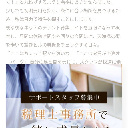
て！」と丸投げするような余裕はありませんでした。
少しでも初期費用を抑え、条件に合う場所を見つけるた
め、私は
自力で物件を探す
ことにしました。
夜な夜なネットのテナント募集サイトを血眼になって検
索し、昼間の休憩時間や外回りの合間には、天満橋の街
を歩いて空きビルの看板をチェックする日々。
「ここはちょっと駅から遠いな」「ここは家賃が予算オ
ーバーや」 自分の足と目を信じて、スタッフが快適に働
ける「次の城」を探し回りました。
求職者の方へ：うちは環境づくりに妥
協しません
現在の西岡税理士事務所が、比較的ゆとりのあるオフィ
スを構えられているのは、あのワンルーム時代に限界を