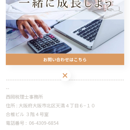
感じ、「働きやすい環境」への投資を決断し、泥臭く物
件を探し回ったからです。
私たちは、スタッフに窮屈な思いをさせながら利益を出
すような経営はしません。 「ここでなら、落ち着いて仕
事に集中できる」 そう思ってもらえる環境づくりには、
これからも妥協しないつもりです。
お問い合わせはこちら
お問い合わせはこちら
--------------------------------------------------------------------
--
西岡税理士事務所
住所 : 大阪府大阪市北区天満４丁目６−１０
合椎ビル ３階４号室
電話番号 :
06-4309-6854