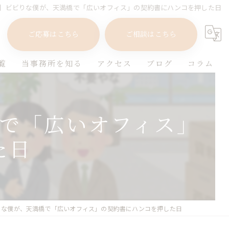
】ビビりな僕が、天満橋で「広いオフィス」の契約書にハンコを押した日
ご応募はこちら
ご相談はこちら
覧
当事務所を知る
アクセス
ブログ
コラム
サポートスタッフ
で「広いオフィス」
経験者優遇
た日
ブランク
資格
正社員登用
りな僕が、天満橋で「広いオフィス」の契約書にハンコを押した日