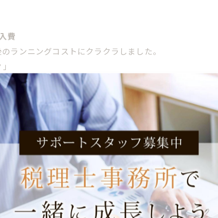
入費
後のランニングコストにクラクラしました。
？」
まだまだ発展途上の弱小事務所。 「固定費」というのは恐
れたら？」 経営者特有の孤独な恐怖が、足元から這い上
原点
か……」 悪魔の囁きが聞こえましたが、その時、事務所
のように潤沢なボーナスを毎回出せるような体力はありませ