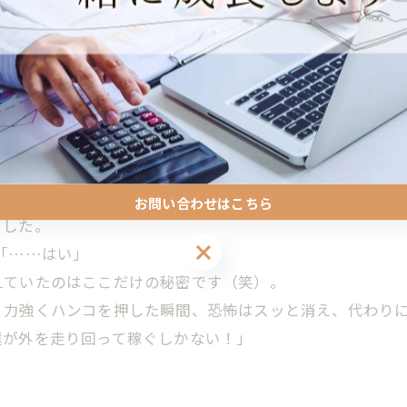
、せめて『働きやすさ』と『環境』だけは最高水準にする
くすること。 そして、
「快適な空間で仕事をしてもらう
不安を守るためにスタッフに我慢を強いるなら、僕が独立
くれた人への投資」なんや。
お問い合わせはこちら
ました。
お問い合わせはこちら
「……はい」
えていたのはここだけの秘密です（笑）。
、力強くハンコを押した瞬間、恐怖はスッと消え、代わり
僕が外を走り回って稼ぐしかない！」