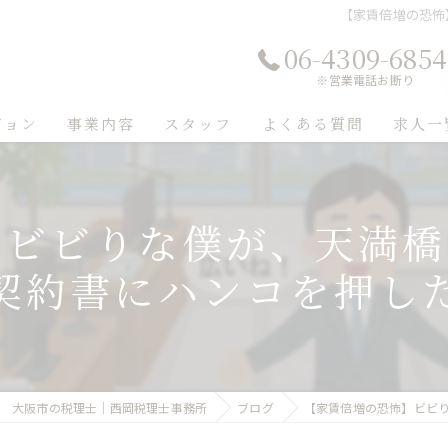
【家賃倍増の恐怖
06-4309-6854
※営業電話お断り
ジョン
事業内容
スタッフ
よくある質問
求人一
】ビビりな僕が、天満橋
契約書にハンコを押し
大阪市の税理士｜西岡税理士事務所
ブログ
【家賃倍増の恐怖】ビビ